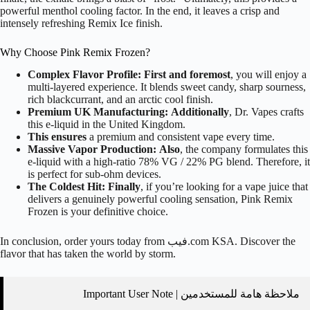
powerful menthol cooling factor. In the end, it leaves a crisp and
intensely refreshing Remix Ice finish.
Why Choose Pink Remix Frozen?
Complex Flavor Profile:
First and foremost
, you will enjoy a
multi-layered experience. It blends sweet candy, sharp sourness,
rich blackcurrant, and an arctic cool finish.
Premium UK Manufacturing:
Additionally
, Dr. Vapes crafts
this e-liquid in the United Kingdom.
This ensures
a premium and consistent vape every time.
Massive Vapor Production:
Also
, the company formulates this
e-liquid with a high-ratio
78%
VG /
22%
PG blend. Therefore, it
is perfect for sub-ohm devices.
The Coldest Hit:
Finally
, if you’re looking for a vape juice that
delivers a genuinely powerful cooling sensation, Pink Remix
Frozen is your definitive choice.
In conclusion, order yours today from فيب.com KSA. Discover the
flavor that has taken the world by storm.
ملاحظة هامة للمستخدمين | Important User Note