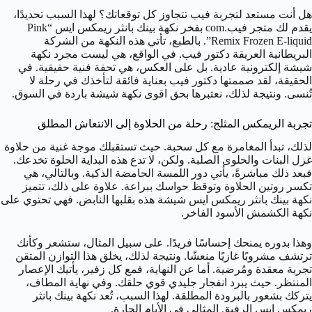
هل أنت مستعد لتجربة فيب تتجاوز كل توقعاتك؟ لهذا السبب تحديدًا،
يقدم لك متجر فيب.com بفخر نكهة بينك بانثر ريمكس ايس “Pink
Remix Frozen E-liquid”. بالطبع، تأتي هذه النكهة من الشركة
البريطانية العريقة دكتور فيب. في الواقع، هي ليست مجرد نكهة
شيشة إلكترونية عادية. بل على العكس، هي تحفة فنية حقيقية. في
الحقيقة، لقد صممتها دكتور فيب بعناية فائقة لتأخذك في رحلة لا
تُنسى. ونتيجة لذلك، نعتبرها بحق اقوى نكهة شيشة باردة في السوق.
تجربة الريمكس المثلج: رحلة من الحلاوة إلى الانتعاش المطلق
لذلك، تبدأ المغامرة مع كل سحبة. حيث تستقبلك موجة غنية من حلاوة
غزل البنات والحلوى الصلبة. ولكن، لا تدع هذه البداية الحلوة تخدعك.
فبعد ذلك مباشرةً، يأتي دور اللمسة الحامضة الذكية. وبالتالي، هي
تكسر روتين الحلاوة وتوقظ حواسك ببراعة. علاوة على ذلك، تتميز
نكهة بينك بانثر ريمكس ايس شيشة هذه بقلبها النابض. فهي تحتوي على
نكهة الكشمش الأسود الفاخر.
وهذا بدوره يمنحك إحساسًا فريدًا. على سبيل المثال، ستشعر وكأنك
ترتشف مشروبًا غازيًا منعشًا. ونتيجة لذلك، يخلق هذا التوازن المتقن
تجربة معقدة ومُرضية. أما عن النهاية، فمع كل زفير، يأتيك الإعصار
المنتظر. حيث يبرد انفجار جليدي قوي حلقك. وفي نهاية المطاف،
يتركك بشعور بالبرودة المطلقة. لهذا السبب، تُعد نكهة بينك بانثر
ريمكس ايس الرفيق المثالي في الأيام الحارة.