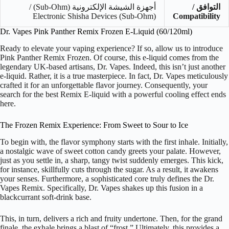
التوافق /
أجهزة الشيشة الإلكترونية (Sub-Ohm) /
Electronic Shisha Devices (Sub-Ohm)
Compatibility
Dr. Vapes Pink Panther Remix Frozen E-Liquid (60/120ml)
Ready to elevate your vaping experience? If so, allow us to introduce
Pink Panther Remix Frozen. Of course, this e-liquid comes from the
legendary UK-based artisans, Dr. Vapes. Indeed, this isn’t just another
e-liquid. Rather, it is a true masterpiece. In fact, Dr. Vapes meticulously
crafted it for an unforgettable flavor journey. Consequently, your
search for the best Remix E-liquid with a powerful cooling effect ends
here.
The Frozen Remix Experience: From Sweet to Sour to Ice
To begin with, the flavor symphony starts with the first inhale. Initially,
a nostalgic wave of sweet cotton candy greets your palate. However,
just as you settle in, a sharp, tangy twist suddenly emerges. This kick,
for instance, skillfully cuts through the sugar. As a result, it awakens
your senses. Furthermore, a sophisticated core truly defines the Dr.
Vapes Remix. Specifically, Dr. Vapes shakes up this fusion in a
blackcurrant soft-drink base.
This, in turn, delivers a rich and fruity undertone. Then, for the grand
finale, the exhale brings a blast of “frost.” Ultimately, this provides a