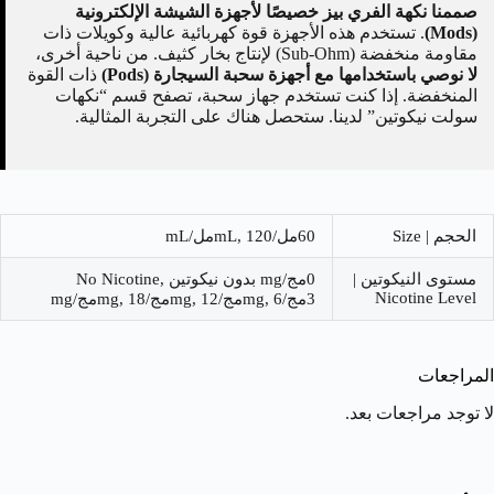
صممنا نكهة الفري بيز خصيصًا لأجهزة الشيشة الإلكترونية
(Mods)
. تستخدم هذه الأجهزة قوة كهربائية عالية وكويلات ذات
مقاومة منخفضة (Sub-Ohm) لإنتاج بخار كثيف. من ناحية أخرى،
لا نوصي باستخدامها مع أجهزة سحبة السيجارة (Pods)
ذات القوة
المنخفضة. إذا كنت تستخدم جهاز سحبة، تصفح قسم “نكهات
سولت نيكوتين” لدينا. ستحصل هناك على التجربة المثالية.
الحجم | Size
60مل/mL, 120مل/mL
مستوى النيكوتين |
0مج/mg بدون نيكوتين No Nicotine,
Nicotine Level
3مج/mg, 6مج/mg, 12مج/mg, 18مج/mg
المراجعات
لا توجد مراجعات بعد.