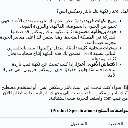
لماذا تختار نكهة بنك بانثر ريمكس ايس؟
مزيج نكهات فريد:
بدايةً، نحن نقدم لك تجربة متعددة الأبعاد. فهي
تجمع بين الحلوى، الحموضة، الفاكهة، والبرودة القوية.
جودة بريطانية مضمونة:
ثانيًا، نكهة بينك ريمكس قد صنعتها
الشركة في المملكة المتحدة. وهذا يضمن لك أعلى معايير الجودة
لتجربة فيب آمنة.
سحبات سحابية كثيفة:
أيضًا، بفضل تركيبتها الغنية بالجلسرين
النباتي بنسبة
78%
، تضمن لك هذه النكهة إنتاج سحابات بخار
كثيفة ومذهلة.
الانتعاش الأقوى:
أخيرًا
، إذا كنت تبحث عن نكهة فيب باردة
تمنحك إحساسًا جليديًا حقيقيًا، فإن “ريمكس فروزن” هي خيارك
الأمثل.
إذًا، سواء كنت تبحث عن “بينك بانثر ريمكس ايس” أو تستخدم مصطلح
“بنك بانثر ريمكس”، فقد وصلت إلى وجهتك النهائية. لذلك، اطلبها الآن
من فيب.com واستعد لتجربة فيب استثنائية.
مواصفات المنتج (Product Specifications)
الخاصية
التفاصيل