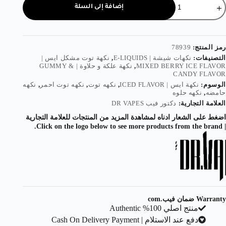
إضافة إلى السلة
رمز المنتج:
78939
التصنيفات:
نكهات شيشة | E-LIQUIDS
,
نكهة توت مشكل ايس |
MIXED BERRY ICE FLAVOR
,
نكهة علكة و حلاوة | GUMMY &
CANDY FLAVOR
الوسوم:
نكهة ايس | ICED FLAVOR
,
نكهه توت
,
نكهه توت احمر
,
نكهه
حامضه
,
نكهه حلوه
العلامة التجارية:
دكتور فيب DR VAPES
اضغط على الشعار ادناه لمشاهدة المزيد من المنتجات للعلامة التجارية
| Click on the logo below to see more products from the brand.
Warranty ضمان فيب.com
منتج اصلي 100% Authentic
دفع عند الاستلام | Cash On Delivery Payment