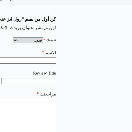
كن أول من يقيم “رول ابز عنب سولت | e Salt
لن يتم نشر عنوان بريدك الإلكت
تقييمك
*
*
الاسم
Review Title
*
مراجعتك