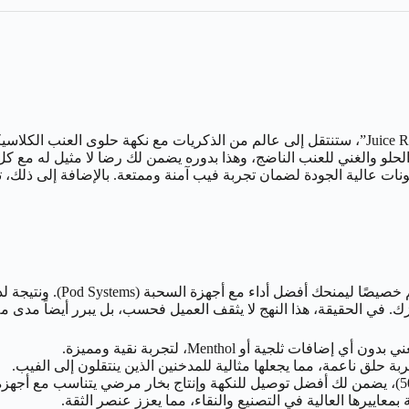
في الواقع، عند كل سحبة من رول ابز عنب سولت “Juice Roll Upz Grape Salt”، ستنتقل إلى عالم من 
حلو والغني للعنب الناضج، وهذا بدوره يضمن لك رضا لا مثيل له مع كل 
 شهادة ISO، مع استخدام أفضل المكونات عالية الجودة لضمان تجربة فيب آمنة وممتعة. 
من المهم أن تعرف أن هذا ال
. في الحقيقة، هذا النهج لا يثقف العميل فحسب، بل يبرر أيضاً مدى ملاء
افات ثلجية أو Menthol، لتجربة نقية ومميزة.
ربة حلق ناعمة، مما يجعلها مثالية للمدخنين الذين ينتقلون إلى الفيب.
معاييرها العالية في التصنيع والنقاء، مما يعزز عنصر الثقة.