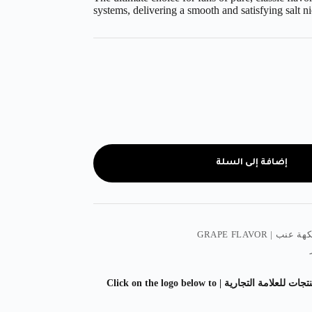
systems, delivering a smooth and satisfying salt n
إضافة إلى السلة
هة عنب | GRAPE FLAVOR
اضغط على الشعار ادناه لمشاهدة المزيد من المنتجات للعلامة التجارية | Click on the logo below to