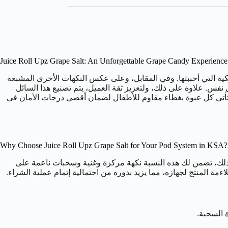
Juice Roll Upz Grape Salt: An Unforgettable Grape Candy Experience
الذكريات مع نكهة حلوى العنب الكلاسيكية التي أحببتها. وفي المقابل، وعلى عكس النكهات الأخرى المشبعة
نفس. علاوة على ذلك، ولتعزيز ثقة العميل، يتم تصنيع هذا السائل
بالإضافة إلى ذلك، تأتي كل عبوة بغطاء مقاوم للأطفال لضمان أقصى درجات الأمان في
Why Choose Juice Roll Upz Grape Salt for Your Pod System in KSA?
مزيج المتوازن بنسبة 50/50 VG/PG مصمم خصيصًا ليمنحك أفضل أداء مع أجهزة السحبة (Pod Systems). ونتيجة لذلك، تضمن لك هذه النسبة نكهة مركزة وغنية وسحبات ناعمة على
مة المنتج لجهازه، مما يزيد بدوره من احتمالية إتمام عملية الشراء.