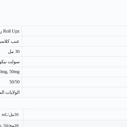
Roll Upz رول ابز
عنب كلاسيكي ( Grape
30 مل
سولت نيكوتين (otine
0mg, 50mg
50/50
الولايات ال
30مل/mL
20مج/mg, 50مج/mg