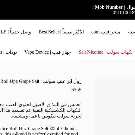
ل | Mob Number :
051010018
سية
متجر فيب.com
الأكثر مبيعاً | Best Seller
وصل حديثاً | NEW ARRIVALS
نكهات سولت | Salt Nicotine
جهاز فيب | Vape Device
بودات | Pods
رول ابز عنب سولت | Roll Upz Grape Salt
65
SAR
انغمس في المذاق الأصيل لحلوى العنب مع 
النكهات الكلاسيكية النقية. تم تصميم هذا 
تجربة سولت نيكوتين ناعمة ومشبعة.
 Juice Roll Upz Grape Salt 30ml E-liquid.
, this e-liquid is perfectly crafted for pod