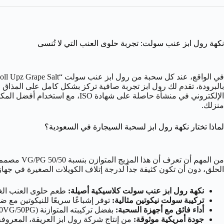
نكهة رول ابز عنب سولت: تجربة حلوى العنب التي لا تُنسى
بالبرودة، تقدم لك رول ابز تجربة صافية تركز بشكل كامل على المذاق ال
الإلكتروني في منشأة حاصلة على
منزلك.
لماذا تختار نكهة رول ابز لسحبة السيجارة في السعودية؟
الحلق، دون أن تكون كثيفة جداً لدرجة إتلاف الكويلات الصغيرة في جهازك
نكهة رول ابز عنب سولت كلاسيكية أصيلة:
طعم حلوى العنب الغني بدون أي إض
تركيبة سولت نيكوتين مثالية:
توفر إشباعًا سريعًا للنيكوتين مع ض
أداء فائق مع أجهزة السحبة:
بفضل تركيبته المتوازنة (50VG/50PG)، يضمن لك أفضل توصيل للنكهة وإنتاج بخار مرضي يتناسب مع أجهزة السحبة.
جودة أمريكية موثوقة:
من إنتاج شركة رول ابز العريقة، المعروفة ب