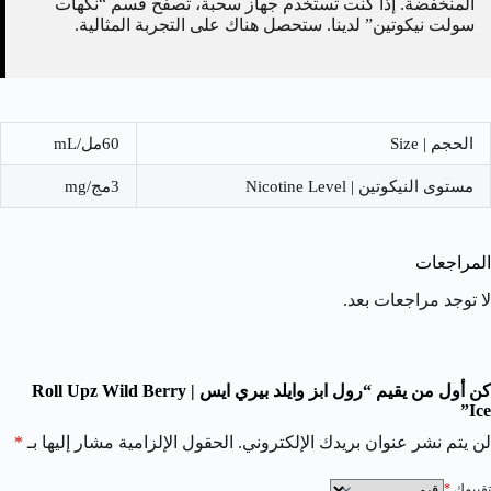
المنخفضة. إذا كنت تستخدم جهاز سحبة، تصفح قسم “نكهات
سولت نيكوتين” لدينا. ستحصل هناك على التجربة المثالية.
الحجم | Size
60مل/mL
مستوى النيكوتين | Nicotine Level
3مج/mg
المراجعات
لا توجد مراجعات بعد.
كن أول من يقيم “رول ابز وايلد بيري ايس | Roll Upz Wild Berry
Ice”
لن يتم نشر عنوان بريدك الإلكتروني.
الحقول الإلزامية مشار إليها بـ
*
تقييمك
*