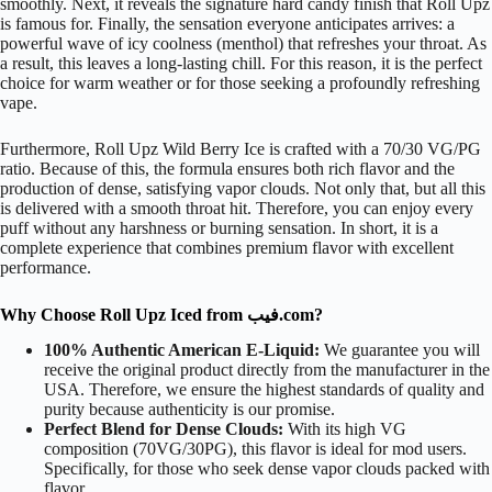
smoothly. Next, it reveals the signature hard candy finish that Roll Upz
is famous for. Finally, the sensation everyone anticipates arrives: a
powerful wave of icy coolness (menthol) that refreshes your throat. As
a result, this leaves a long-lasting chill. For this reason, it is the perfect
choice for warm weather or for those seeking a profoundly refreshing
vape.
Furthermore, Roll Upz Wild Berry Ice is crafted with a 70/30 VG/PG
ratio. Because of this, the formula ensures both rich flavor and the
production of dense, satisfying vapor clouds. Not only that, but all this
is delivered with a smooth throat hit. Therefore, you can enjoy every
puff without any harshness or burning sensation. In short, it is a
complete experience that combines premium flavor with excellent
performance.
Why Choose Roll Upz Iced from فيب.com?
100% Authentic American E-Liquid:
We guarantee you will
receive the original product directly from the manufacturer in the
USA. Therefore, we ensure the highest standards of quality and
purity because authenticity is our promise.
Perfect Blend for Dense Clouds:
With its high VG
composition (70VG/30PG), this flavor is ideal for mod users.
Specifically, for those who seek dense vapor clouds packed with
flavor.