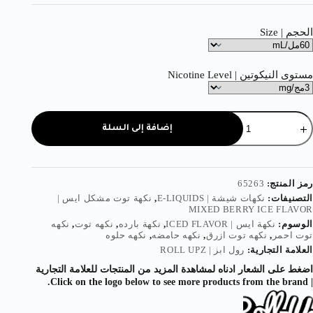
الحجم | Size
مستوى النيكوتين | Nicotine Level
إضافة إلى السلة
رمز المنتج:
65263
التصنيفات:
نكهات شيشة | E-LIQUIDS
,
نكهة توت مشكل ايس |
MIXED BERRY ICE FLAVOR
الوسوم:
نكهة ايس | ICED FLAVOR
,
نكهة بارده
,
نكهه توت
,
نكهه
توت احمر
,
نكهه توت ازرق
,
نكهه حامضه
,
نكهه حلوه
العلامة التجارية:
رول ابز | ROLL UPZ
اضغط على الشعار ادناه لمشاهدة المزيد من المنتجات للعلامة التجارية
| Click on the logo below to see more products from the brand.