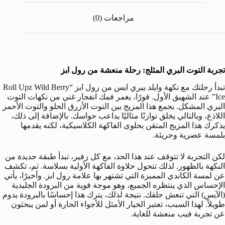
مراجعات (0)
تجربة التوت البري المثلج: رحلة منعشة من رول ابز
تبدأ رحلتك مع نكهة وايلد بيري ايس من رول ابز “Roll Upz Wild Berry
Ice” عند الشهيق الأول. فورًا، يغمر فمك انفجار غني من نكهات التوت
البري المشكل. يجمع هذا المزيج بين التوت الأزرق الحلو والتوت الأحمر
اللاذع، وبالتالي يخلق توازنًا مثاليًا يداعب حواسك. بالإضافة إلى ذلك،
يذكرك هذا المزيج المتقن بحلوى الفاكهة الكلاسيكية، لكنه يقدمها
بلمسة عصرية وجريئة.
لكن التجربة لا تتوقف عند هذا الحد، مع كل زفير، تبدأ طبقة جديدة من
النكهة بالظهور. لذلك تتحول حلاوة الفاكهة الأولية بسلاسة. ثم، تكشف
عن لمسة الكاندي المميزة التي تشتهر بها علامة رول ابز. وأخيرًا، يأتي
الإحساس الذي ينتظره الجميع، وهو موجة قوية من البرودة الجليدية
(الآيس) التي تنعش حلقك. نتيجة لذلك، يترك هذا إحساسًا بالبرودة يدوم
طويلاً. لهذا السبب، تعتبر الخيار الأمثل للأجواء الحارة أو لمن يبحثون
عن تجربة فيب منعشة للغاية.