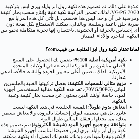
علاوة على ذلك، تم تصميم هذه نكهة رول ابز وايلد بيري ايس بتركيبة
70/30 VG/PG. لذلك، تضمن التركيبة نكهة غنية وإنتاج سحب بخار كثيفة
ومرضية في آن واحد. ليس هذا فحسب، بل تأتي كل هذه المزايا مع
ضربة حلق ناعمة وسلسة. وبالتالي، يمكنك الاستمتاع بكل نفخة دون
أي إحساس بالحرقة أو الخشونة. باختصار، إنها تجربة متكاملة تجمع بين
النكهة الفاخرة والأداء الممتاز.
لماذا تختار نكهة رول ابز المثلجة من فيب.com؟
نكهة أمريكية أصلية 100%:
نضمن لك الحصول على المنتج
الأصلي مباشرة من الشركة المصنعة في الولايات المتحدة
الأمريكية. لذلك، نضمن أعلى معايير الجودة والنقاء، فالأصالة هي
شعارنا.
مزيج مثالي للسحبات الكثيفة:
بفضل تركيبتها الغنية بالجلسرين
النباتي (70VG/30PG)، تعد هذه النكهة مثالية لمستخدمي أجهزة
المود، خاصة أولئك الذين يبحثون عن سحب بخار كثيفة وغنية
بالنكهة.
انتعاش يدوم طويلاً:
اللمسة الجليدية في هذه النكهة ليست
عابرة. بل هي مصممة لتوفر إحساسًا بالبرودة والانتعاش يستمر
معك، مما يجعلها رفيقك المثالي طوال اليوم.
متوافقة مع جميع أجهزة المود (شيشة الكترونية):
تم تصميم هذه
نكهة رول ابز وايلد بيري ايس خصيصًا لتناسب أجهزة الشيشة
الإلكترونية (المودات). وبذلك، تقدم لك أفضل أداء ونكهة ممكنة.