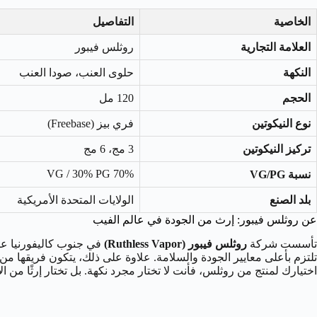
الخاصية
التفاصيل
العلامة التجارية
روثلس فيبور
النكهة
حلوى العنب، صودا العنب
الحجم
120 مل
نوع النيكوتين
فري بيز (Freebase)
تركيز النيكوتين
3 مج، 6 مج
70% VG / 30% PG
نسبة VG/PG
بلد الصنع
الولايات المتحدة الأمريكية
عن روثلس فيبور: إرث من الجودة في عالم الفيب
تأسست شركة
روثلس فيبور (Ruthless Vapor)
تلتزم بأعلى معايير الجودة والسلامة. علاوة على ذلك، يتكون فريقها م
اختيارك لمنتج من روثلس، فأنت لا تختار مجرد نكهة. بل تختار إرثًا من الاب