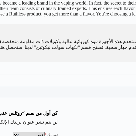
 became a leading brand in the vaping world. In fact, the secret to thei
their team consists of culinary-trained experts. This ensures each flavor
 a Ruthless product, you get more than a flavor. You’re choosing a leg
تخدم هذه الأجهزة قوة كهربائية عالية وكويلات ذات مقاومة منخفضة (Sub-Ohm) لإنتاج بخار كثيف. من ناحية أخرى،
دم جهاز سحبة، تصفح قسم “نكهات سولت نيكوتين” لدينا. ستحصل هناك 
كن أول من يقيم “روثلس عنب درانك | ape Drank
لن يتم نشر عنوان بريدك الإلكت
تقييمك
*