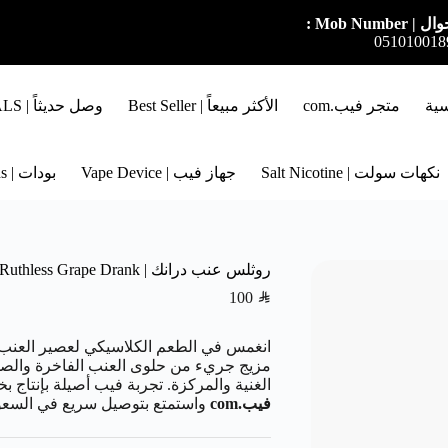
ل | Mob Number :
051010018
سية
متجر فيب.com
الأكثر مبيعاً | Best Seller
وصل حديثاً | NEW ARRIVALS
نكهات سولت | Salt Nicotine
جهاز فيب | Vape Device
بودات | Pods
روثلس عنب درانك | Ruthless Grape Drank
100
SAR
انغمس في الطعم الكلاسيكي لعصير العنب 
مزيج جريء من حلوى العنب الفاخرة والصو
الغنية والمركزة. تجربة فيب أصيلة بإنتاج 
فيب.com
واستمتع بتوصيل سريع في السعود