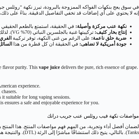
في سوق يعج بنكهات الفواكه الممزوجة بالبرودة، تبرز نكهة “روثلس جريب
إنه لا يحتوي على أي إضافات قد تخفي التفاصيل الدقيقة. بناءً على ذلك، 
نكهة عنب مركزة وأصيلة:
في الحقيقة، استمتع بالطعم الحقيقي لح
إنتاج بخار كثيف:
تركيبتها غنية بالجلسرين النباتي (70% VG). لذلك، تضمن لك سحبًا كثيفة ومُرضية. إنها مثالية لمحبي الغيوم الكبيرة.
ضربة حلق ناعمة:
على الرغم من غنى النكهة، توفر تركيبة
الفري 
جودة أمريكية لا تضاهى:
في الحقيقة ان كل قطرة من هذا
السائل
e flavor purity. This
vape juice
delivers the pure, rich essence of grape.
 American experience.
 chasers.
it suitable for long vaping sessions.
s ensures a safe and enjoyable experience for you.
مواصفات نكهة فيب روثلس عنب جريب درانك
لضمان أفضل أداء وتجربة، من المهم فهم مواصفات المنتج. هذا المنتج 
Tanks). بالتالي، يتيح ذلك استنشاقًا مباشرًا إلى الرئة (DTL). والنتيجة هي إنتاج بخار كثيف ونكهة غنية.