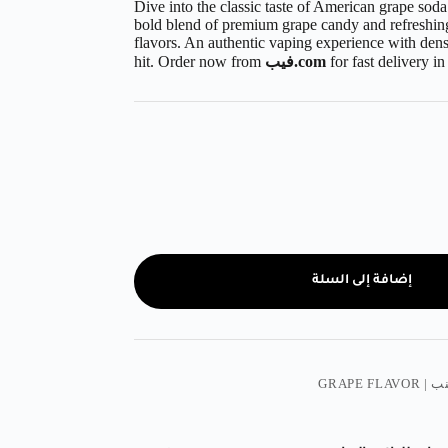
Dive into the classic taste of American grape sod
bold blend of premium grape candy and refreshing s
flavors. An authentic vaping experience with den
for fast delivery i
فيب.com
hit. Order now from
إضافة إلى السلة
GRAPE FLA