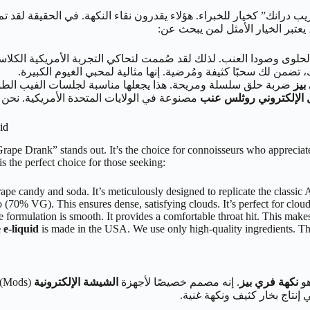
 درانك” كخيار للخبراء. هؤلاء يقدرون نقاء النكهة. في الحقيقة لقد ت
يعتبر الخيار الأمثل لمن يبحث عن:
لوى وصودا العنب. لذلك لقد صُممت لتحاكي التجربة الأمريكية الكلاسي
بيز
ضربة حلق سلسلة ومريحة. هذا يجعلها مناسبة لجلسات الفيب الطوي
 الإلكتروني روثلس عنب
مصنوعة في الولايات المتحدة الأمريكية. نحن 
id
“Grape Drank” stands out. It’s the choice for connoisseurs who appreciat
 is the perfect choice for those seeking:
rape candy and soda. It’s meticulously designed to replicate the classic
o (70% VG). This ensures dense, satisfying clouds. It’s perfect for cloud
e formulation is smooth. It provides a comfortable throat hit. This makes 
 e-liquid
is made in the USA. We use only high-quality ingredients. Thi
هو
نكهة فري بيز
. إنه مصمم خصيصًا لأجهزة
الشيشة الإلكترونية