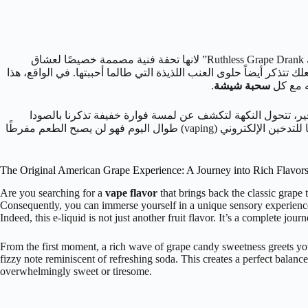
العريقة نكهة عنب “جريب درانك Ruthless Grape Drank” لانها تحفة فنية مصممة خصيصًا لعشاق
ذكر أيضاً حلوى العنب اللذيذة التي طالما أحببتها. في الواقع، هذا
له مع كل
سحبة شيشة
.
ير، تتحول النكهة لتكشف عن لمسة فوارة خفيفة تذكرنا بالصودا
المنعشة، وتخلق توازنًا مثاليًا بين الحلاوة والانتعاش. وبالتالي، هذا المزيج مدروس بعناية. لذلك إنه يجعل “روثلس عنب جريب درانك” خيارًا مثاليًا للتدخين الإلكتروني (vaping) طوال اليوم فهو لن يصبح الطعم مفرطًا
The Original American Grape Experience: A Journey into Rich Flavor
Are you searching for a
vape flavor
that brings back the classic gra
Consequently, you can immerse yourself in a unique sensory experienc
Indeed, this e-liquid is not just another fruit flavor. It’s a complete jo
From the first moment, a rich wave of grape candy sweetness greets you. 
fizzy note reminiscent of refreshing soda. This creates a perfect balan
overwhelmingly sweet or tiresome.