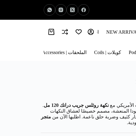
اخبار الفيب | Vape News
معلومات عنا | About Us
كويلات | Coils
الملحقات | Accessories
الأمريكي مع
نكهة روثلس جريب درانك 120 مل
.
دا المنعشة، مصمم خصيصًا لعشاق النكهات
بخار كثيف وضربة حلق ناعمة. اطلبها الآن من
متجر
ية.