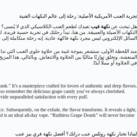
تجربة العنب الأمريكية الأصلية: رحلة إلى عالم النكهات الغنية
هل تبحث عن
نكهة فيب
تعيدك لطعم العنب الكلاسيكي الذي لا يُنسى؟
النكهات الأصيلة والعميقة. من هنا، تبدأ رحلتك في تجربة حسية فريدة. 
السائل الإلكتروني ليس مجرد نكهة فاكهة عادية. إنه رحلة متكاملة إلى 
منذ اللحظة الأولى، ستشعر بموجة غنية من حلاوة حلوى العنب التي تداع
في الحلاوة أو مملًا أبدًا.
nk.” It’s a masterpiece crafted for lovers of authentic and deep flavors.
lso remember the delicious grape candy you’ve always cherished.
rovide unparalleled satisfaction with every puff.
. Subsequently, on the exhale, the flavor transforms. It reveals a light,
lend is an ideal all-day vape. “Ruthless Grape Drank” will never become
لماذا تختار نكهة روثلس عنب درانك؟ أفضل نكهة فري بيز عنب