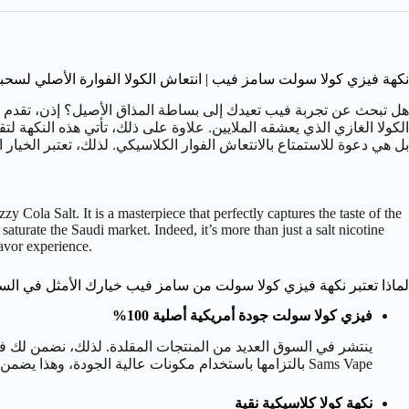
نكهة فيزي كولا سولت سامز فيب | انتعاش الكولا الفوارة الأصلي لسحب
هل تبحث عن تجربة فيب تعيدك إلى بساطة المذاق الأصيل؟ إذن، تقدم
الكولا الغازي الذي يعشقه الملايين. علاوة على ذلك، تأتي هذه النكهة لتق
بل هي دعوة للاستمتاع بالانتعاش الفوار الكلاسيكي. لذلك، تعتبر الخيار المثالي للـ “vapers” الباحثين عن تجربة نكه
zzy Cola Salt. It is a masterpiece that perfectly captures the taste of the
aturate the Saudi market. Indeed, it’s more than just a salt nicotine
lavor experience.
لماذا تعتبر نكهة فيزي كولا سولت من سامز فيب خيارك الأمثل في الس
فيزي كولا سولت جودة أمريكية أصلية 100%
Sams Vape بالتزامها باستخدام مكونات عالية الجودة، وهذا يضمن تجربة آمنة وممتعة.
نكهة كولا كلاسيكية نقية