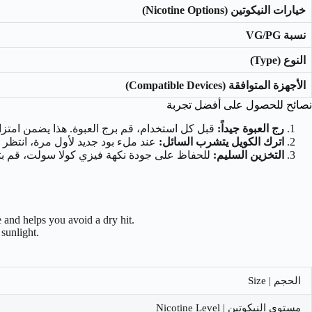
خيارات النيكوتين (Nicotine Options)
نسبة VG/PG
النوع (Type)
الأجهزة المتوافقة (Compatible Devices)
نصائح للحصول على أفضل تجربة
رج العبوة جيداً:
قبل كل استخدام، قم برج العبوة. هذا يضمن امتزا
اترك الكويل يتشرب السائل:
عند ملء بود جديد لأول مرة، انتظر 5 دقائق على الأقل قبل الاستخدام. بهذه الطريقة، تسمح للقطن بامتصاص السائل بالكامل وتتجنب احتراقه (Dry Hit).
التخزين السليم:
للحفاظ على جودة نكهة فيزي كولا سولت، قم بتخ
e and helps you avoid a dry hit.
 sunlight.
الحجم | Size
مستوى النيكوتين | Nicotine Level