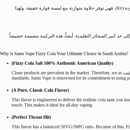
لذلك، صُممت هذه النكهة لتقدم طعم الكولا الواقعي الذي تعرفه وتحبه. بالتالي، هي الخيار الأمثل للباحثين عن استراحة من النكهات الباردة (Ice). فهي توفر حلاوة متوازنة مع لمسة فوارة خفيفة. ولهذا
بة حلق” (Throat Hit) ناعمة ومُرضية. هذا الإحساس يحاكي إلى حد كبير السجائر التقليدية. أيضاً، هذه التركيبة مصممة خصيصاً
Why is Sams Vape Fizzy Cola Your Ultimate Choice in Saudi Arabia?
(Fizzy Cola Salt 100% Authentic American Quality)
Clone products are prevalent in the market. Therefore, we at فيب.com guarantee that every drop of this Sams Vape flavor is 100% authentic. Moreover, it is manufactured to the highest American quality
standards. Sams Vape is renowned for its commitment to using p
(A Pure, Classic Cola Flavor)
This flavor is engineered to deliver the realistic cola taste you kn
touch. This makes it ideal for all-day vaping.
(Perfect Throat Hit)
This flavor has a balanced 50VG/50PG ratio. Because of this, Fizzy