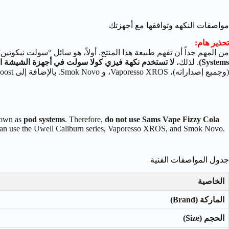
مواصفات النكهه وتوافقها مع أجهزتك
تحذير هام:
من المهم جداً أن تفهم طبيعة هذا المنتج. أولاً، هو سائل “سولت نيك
Systems)
. لذلك،
لا تستخدم نكهة فيزي كولا سولت في أجهزة الشيشة الإلكترونية (Sub-Ohm) ذا
(وجميع إصداراته)، Vaporesso XROS، و Smok Novo. بالإضافة إلى GeekVape Aegis Boost وغيرها من الأجهزة المشابهة في السعودية.
known as
pod systems
. Therefore,
do not use Sams Vape Fizzy Cola
u can use the Uwell Caliburn series, Vaporesso XROS, and Smok Novo.
جدول المواصفات الفنية
الخاصية
الماركة (Brand)
الحجم (Size)