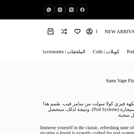
اخبار الفيب | Vape News
معلومات عنا | About Us
كويلات | Coils
الملحقات | Accessories
كهة فيزي كولا سولت من سامز فيب. صُمم هذا
السائل الإلكتروني خصيصاً لأجهزة سحبة السيجارة (Pod Systems). ونتيجة لذلك، ستحصل
ل سحبة.
Immerse yourself in the classic, refreshing taste 
nicotine e-liquid is expertly crafted for pod syste