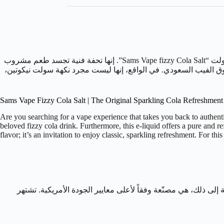
الأمريكية الرائدة نكهة فيزي كولا سولت “Sams Vape fizzy Cola Salt”. إنها تحفة فنية تجسد طعم مشروب
ملأ سوق الفيب السعودي. في الواقع، إنها ليست مجرد نكهة سولت نيكوتين،
Sams Vape Fizzy Cola Salt | The Original Sparkling Cola Refreshment
Are you searching for a vape experience that takes you back to authent
beloved fizzy cola drink. Furthermore, this e-liquid offers a pure and re
flavor; it’s an invitation to enjoy classic, sparkling refreshment. For th
ة سامز فيب هي منتج أصلي. بالإضافة إلى ذلك، هي مصنّعة وفقاً لأعلى معايير الجودة الأمريكية. تشتهر