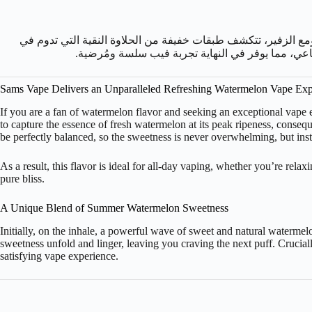
ومع الزفير، تتكشف طبقات خفيفة من الحلاوة النقية التي تدوم في
اعي، مما يوفر في النهاية تجربة فيب سلسة ومُرضية.
Sams Vape Delivers an Unparalleled Refreshing Watermelon Vape Exp
If you are a fan of watermelon flavor and seeking an exceptional vape
to capture the essence of fresh watermelon at its peak ripeness, consequ
be perfectly balanced, so the sweetness is never overwhelming, but inst
As a result, this flavor is ideal for all-day vaping, whether you’re relax
pure bliss.
A Unique Blend of Summer Watermelon Sweetness
Initially, on the inhale, a powerful wave of sweet and natural watermelo
sweetness unfold and linger, leaving you craving the next puff. Crucially
satisfying vape experience.