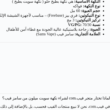
النكهة الأساسية:
هي نكهة بطيخ حلو ( نكهة سويت بطيخ )
نوع النكهة:
فواكه
حجم العبوة:
60 مل
نوع النيكوتين:
فري بيز (Freebase) – مناسب لأجهزة الشيشة الإلكترونية (Vape Kits / Sub-Ohm Devices)
تركيز النيكوتين:
3 مج
نسبة VG/PG:
70/30
العبوة:
زجاجة بلاستيكية عالية الجودة مع غطاء آمن للأطفال
العلامة التجارية:
سامز فيب (Sams Vape)
لماذا تختار متجر فيب.com لشراء نكهة سويت ميلون من سامز فيب؟
في فيب.com، نحن لا نبيع منتجات الفيب فحسب، بل بالإضافة إلى ذلك، نقدم تجربة تسوق متكاملة وموثوقة. وبناءً على ذلك، عند طلبك نكهة بطيخ حلو سامز فيب من متجرنا، فإنك تضمن الحصول على: