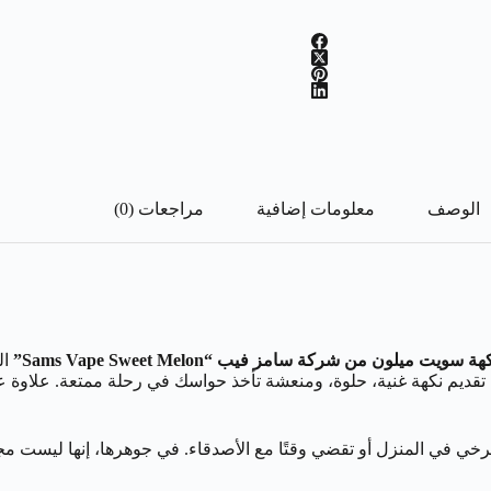
الوصف
معلومات إضافية
مراجعات (0)
هة سويت ميلون من شركة سامز فيب “Sams Vape Sweet Melon”
ال
تقديم نكهة غنية، حلوة، ومنعشة تأخذ حواسك في رحلة ممتعة. علاوة على
سترخي في المنزل أو تقضي وقتًا مع الأصدقاء. في جوهرها، إنها ليست م