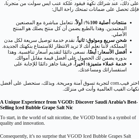
على ذلك، عند شرائك نكهة فيقود علكة عنب ايس سولت من متجرنا،
فإنك تحصل على ضمانات تمنحك راحة البال:
منتجات أصلية 100%:
أولاً
، نتعامل مباشرة مع المصنعين
المعتمدين. وهذا بالطبع يضمن أن كل منتج يصلك هو المنتج
الأصلي.
شحن سريع وموثوق:
ثانياً
، نقدم خدمة توصيل سريعة لكل مدن
المملكة، لأننا نعلم أنك لا تريد الانتظار للاستمتاع بنكهتك الجديدة.
أفضل الأسعار:
أيضًا
، نسعى دائمًا لتقديم أسعار تنافسية. وهذا
بدوره يضمن لك الحصول على أفضل قيمة مقابل أموالك.
خدمة عملاء متميزة:
أخيراً
، فريقنا جاهز دائمًا للإجابة على
استفساراتك ومساعدتك.
اختر فيب.com لتجربة تسوق آمنة ومريحة. وبذلك، ستحصل على أفضل
نكهات الفيب العالمية وأنت في منزلك.
A Unique Experience from VGOD: Discover Saudi Arabia’s Best-
Selling Iced Bubble Grape Salt Nic
To start, in the world of salt nicotine, the VGOD brand is a symbol of
quality and innovation.
Consequently, it’s no surprise that VGOD Iced Bubble Grapes Salt