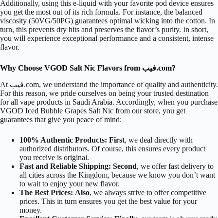
Additionally, using this e-liquid with your favorite pod device ensures
you get the most out of its rich formula. For instance, the balanced
viscosity (50VG/50PG) guarantees optimal wicking into the cotton. In
turn, this prevents dry hits and preserves the flavor’s purity. In short,
you will experience exceptional performance and a consistent, intense
flavor.
Why Choose VGOD Salt Nic Flavors from فيب.com?
At فيب.com, we understand the importance of quality and authenticity.
For this reason, we pride ourselves on being your trusted destination
for all vape products in Saudi Arabia. Accordingly, when you purchase
VGOD Iced Bubble Grapes Salt Nic from our store, you get
guarantees that give you peace of mind:
100% Authentic Products:
First
, we deal directly with
authorized distributors. Of course, this ensures every product
you receive is original.
Fast and Reliable Shipping:
Second
, we offer fast delivery to
all cities across the Kingdom, because we know you don’t want
to wait to enjoy your new flavor.
The Best Prices:
Also
, we always strive to offer competitive
prices. This in turn ensures you get the best value for your
money.