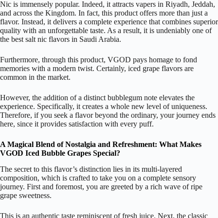
Nic is immensely popular. Indeed, it attracts vapers in Riyadh, Jeddah,
and across the Kingdom. In fact, this product offers more than just a
flavor. Instead, it delivers a complete experience that combines superior
quality with an unforgettable taste. As a result, it is undeniably one of
the best salt nic flavors in Saudi Arabia.
Furthermore, through this product, VGOD pays homage to fond
memories with a modern twist. Certainly, iced grape flavors are
common in the market.
However, the addition of a distinct bubblegum note elevates the
experience. Specifically, it creates a whole new level of uniqueness.
Therefore, if you seek a flavor beyond the ordinary, your journey ends
here, since it provides satisfaction with every puff.
A Magical Blend of Nostalgia and Refreshment: What Makes
VGOD Iced Bubble Grapes Special?
The secret to this flavor’s distinction lies in its multi-layered
composition, which is crafted to take you on a complete sensory
journey. First and foremost, you are greeted by a rich wave of ripe
grape sweetness.
This is an authentic taste reminiscent of fresh juice. Next, the classic