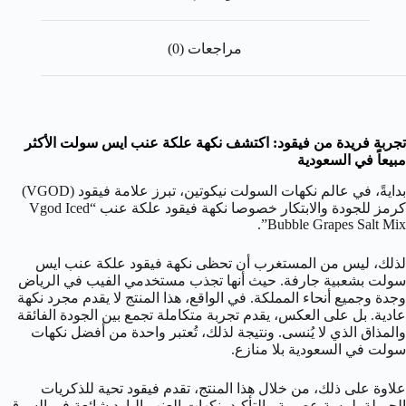
مراجعات (0)
تجربة فريدة من فيقود: اكتشف نكهة علكة عنب ايس سولت الأكثر
مبيعاً في السعودية
بدايةً، في عالم نكهات السولت نيكوتين، تبرز علامة فيقود (VGOD)
كرمز للجودة والابتكار خصوصا نكهة فيقود علكة عنب “Vgod Iced
Bubble Grapes Salt Mix”.
لذلك، ليس من المستغرب أن تحظى نكهة فيقود علكة عنب ايس
سولت بشعبية جارفة. حيث أنها تجذب مستخدمي الفيب في الرياض
وجدة وجميع أنحاء المملكة. في الواقع، هذا المنتج لا يقدم مجرد نكهة
عادية. بل على العكس، يقدم تجربة متكاملة تجمع بين الجودة الفائقة
والمذاق الذي لا يُنسى. ونتيجة لذلك، تُعتبر واحدة من أفضل نكهات
سولت في السعودية بلا منازع.
علاوة على ذلك، من خلال هذا المنتج، تقدم فيقود تحية للذكريات
الجميلة بلمسة عصرية. بالتأكيد، نكهات العنب البارد شائعة في السوق.