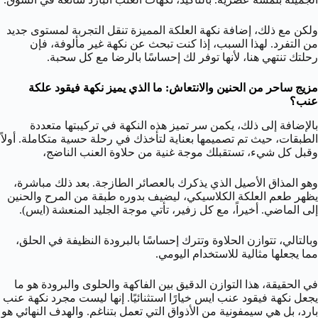
ولكن مع ذلك، إضافة نكهة العلكة المميزة تنقل التجربة لمستوى جديد
من التفرد. لهذا السبب، إذا كنت تبحث عن نكهة غير مألوفة، فإن
رحلتك تنتهي هنا، لأنها توفر لك إحساسًا بالرضا مع كل سحبة.
مزيج ساحر من الحنين والانتعاش: ما الذي يميز نكهة فيقود علكة
عنب؟
بالإضافة إلى ذلك، يكمن سر تميز هذه النكهة في تركيبتها متعددة
الطبقات، حيث تم تصميمها بعناية لتأخذك في رحلة حسية متكاملة. أولاً
وقبل كل شيء، تستقبلك موجة غنية من حلاوة العنب الناضج،
وهو المذاق الأصيل الذي يذكرك بالعصائر الطازجة. بعد ذلك مباشرة،
يظهر طعم العلكة الكلاسيكي، ليضيف بدوره طبقة من المرح والحنين
إلى الماضي. أخيراً، مع كل زفير، تأتي موجة الجليد المنعشة (ايس).
وبالتالي، تتوازن الحلاوة وتترك إحساسًا بالبرودة النظيفة في الحلق،
مما يجعلها مثالية للاستخدام اليومي.
في الحقيقة، هذا التوازن الدقيق بين الفاكهة والحلوى والبرودة هو ما
يجعل نكهة فيقود عنب ايس خيارًا استثنائيًا. إنها ليست مجرد نكهة عنب
بارد، بل هي سيمفونية من الأذواق التي تعمل بتناغم. والهدف النهائي هو