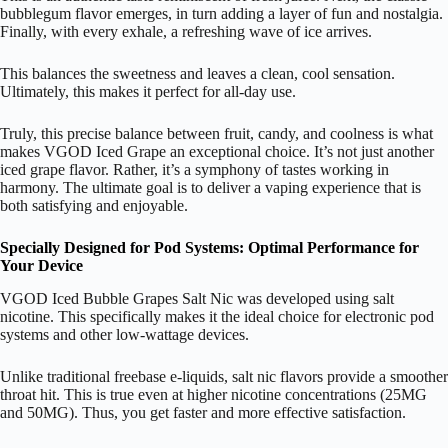
bubblegum flavor emerges, in turn adding a layer of fun and nostalgia.
Finally, with every exhale, a refreshing wave of ice arrives.
This balances the sweetness and leaves a clean, cool sensation.
Ultimately, this makes it perfect for all-day use.
Truly, this precise balance between fruit, candy, and coolness is what
makes VGOD Iced Grape an exceptional choice. It’s not just another
iced grape flavor. Rather, it’s a symphony of tastes working in
harmony. The ultimate goal is to deliver a vaping experience that is
both satisfying and enjoyable.
Specially Designed for Pod Systems: Optimal Performance for
Your Device
VGOD Iced Bubble Grapes Salt Nic was developed using salt
nicotine. This specifically makes it the ideal choice for electronic pod
systems and other low-wattage devices.
Unlike traditional freebase e-liquids, salt nic flavors provide a smoother
throat hit. This is true even at higher nicotine concentrations (25MG
and 50MG). Thus, you get faster and more effective satisfaction.