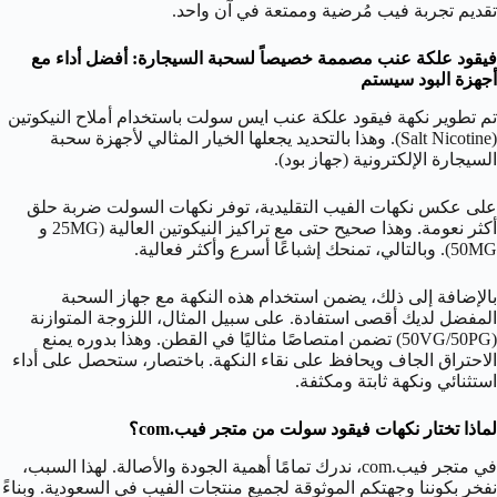
تقديم تجربة فيب مُرضية وممتعة في آن واحد.
فيقود علكة عنب مصممة خصيصاً لسحبة السيجارة: أفضل أداء مع
أجهزة البود
سيستم
تم تطوير نكهة فيقود علكة عنب ايس سولت باستخدام أملاح النيكوتين
(Salt Nicotine). وهذا بالتحديد يجعلها الخيار المثالي لأجهزة سحبة
السيجارة الإلكترونية (جهاز بود).
على عكس نكهات الفيب التقليدية، توفر نكهات السولت ضربة حلق
أكثر نعومة. وهذا صحيح حتى مع تراكيز النيكوتين العالية (25MG و
50MG). وبالتالي، تمنحك إشباعًا أسرع وأكثر فعالية.
بالإضافة إلى ذلك، يضمن استخدام هذه النكهة مع جهاز السحبة
المفضل لديك أقصى استفادة. على سبيل المثال، اللزوجة المتوازنة
(50VG/50PG) تضمن امتصاصًا مثاليًا في القطن. وهذا بدوره يمنع
الاحتراق الجاف ويحافظ على نقاء النكهة. باختصار، ستحصل على أداء
استثنائي ونكهة ثابتة ومكثفة.
لماذا تختار نكهات فيقود سولت من متجر فيب.com؟
في متجر فيب.com، ندرك تمامًا أهمية الجودة والأصالة. لهذا السبب،
نفخر بكوننا وجهتكم الموثوقة لجميع منتجات الفيب في السعودية. وبناءً