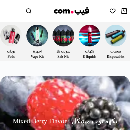
سحبات
نكهات
سولت نك
اجهزة
بودات
Pods
Vape Kit
Salt Nic
E-liquids
Disposables
نكهة توت مشكل | Mixed Berry Flavor