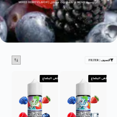
الرئيسية HOME
»
نكهة توت مشكل | MIXED BERRY FLAVOR
التصنيف | FILTER
انتهى البضاع
انتهى البضاع