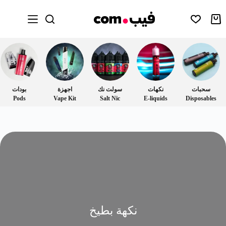
سحبات
نكهات
سولت نك
اجهزة
بودات
Pods
Vape Kit
Salt Nic
E-liquids
Disposables
نكهة بطيخ