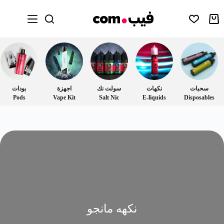
سحبات
نكهات
سولت نك
اجهزة
بودات
Pods
Vape Kit
Salt Nic
E-liquids
Disposables
نكهه مانجو